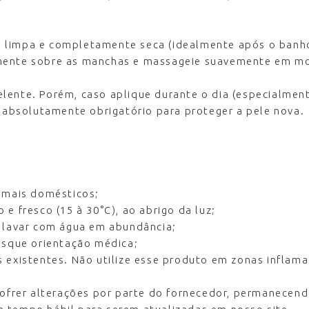
 limpa e completamente seca (idealmente após o banho
mente sobre as manchas e massageie suavemente em mov
lente. Porém, caso aplique durante o dia (especialment
é absolutamente obrigatório para proteger a pele nova.
nimais domésticos;
e fresco (15 à 30°C), ao abrigo da luz;
, lavar com água em abundância;
busque orientação médica;
s existentes. Não utilize esse produto em zonas inflam
er alterações por parte do fornecedor, permanecendo 