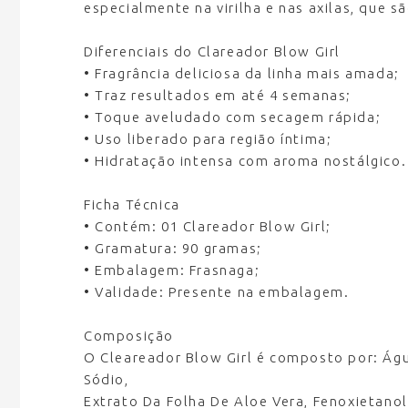
especialmente na virilha e nas axilas, que s
Diferenciais do Clareador Blow Girl
• Fragrância deliciosa da linha mais amada;
• Traz resultados em até 4 semanas;
• Toque aveludado com secagem rápida;
• Uso liberado para região íntima;
• Hidratação intensa com aroma nostálgico.
Ficha Técnica
• Contém:
01 Clareador Blow Girl;
• Gramatura:
90 gramas;
• Embalagem:
Frasnaga;
• Validade:
Presente na embalagem.
Composição
O Cleareador Blow Girl é composto por: Água,
Sódio,
Extrato Da Folha De Aloe Vera, Fenoxietanol,