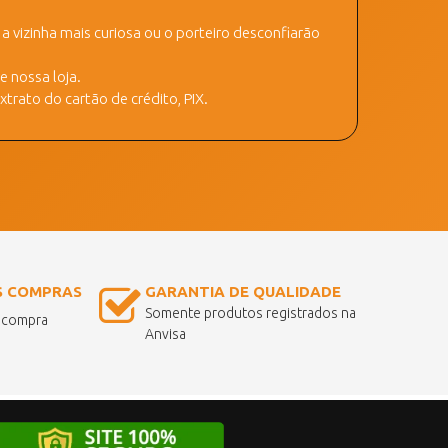
 vizinha mais curiosa ou o porteiro desconfiarão
 nossa loja.
trato do cartão de crédito, PIX.
S COMPRAS
GARANTIA DE QUALIDADE
Somente produtos registrados na
a compra
Anvisa