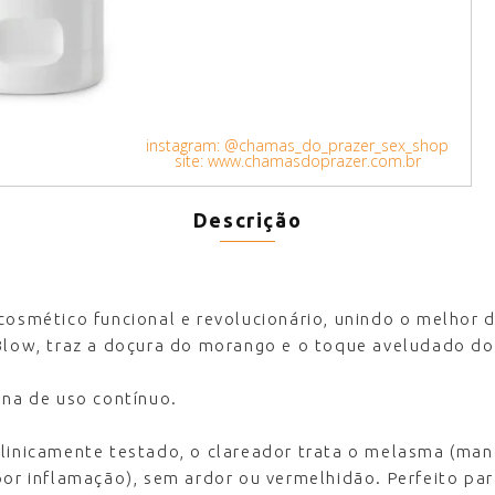
instagram: @chamas_do_prazer_sex_shop
site: www.chamasdoprazer.com.br
Descrição
cosmético funcional e revolucionário, unindo o melhor 
 Blow, traz a doçura do morango e o toque aveludado do
ana de uso contínuo.
clinicamente testado, o clareador trata o melasma (man
por inflamação), sem ardor ou vermelhidão. Perfeito pa