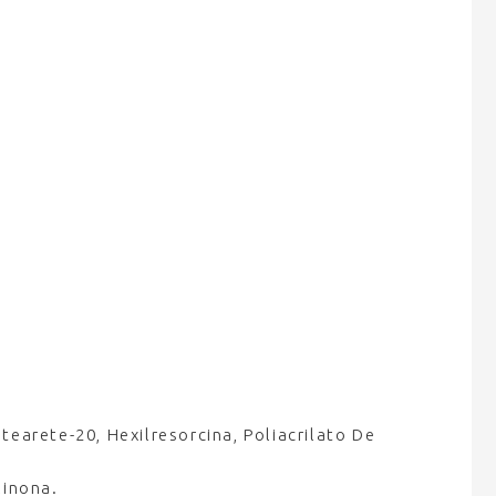
tearete-20, Hexilresorcina, Poliacrilato De
linona.