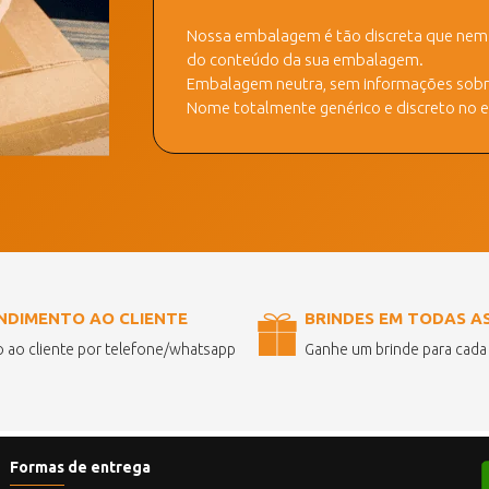
Nossa embalagem é tão discreta que nem a
do conteúdo da sua embalagem.
Embalagem neutra, sem informações sobre
Nome totalmente genérico e discreto no ex
NDIMENTO AO CLIENTE
BRINDES EM TODAS A
 ao cliente por telefone/whatsapp
Ganhe um brinde para cad
Formas de entrega