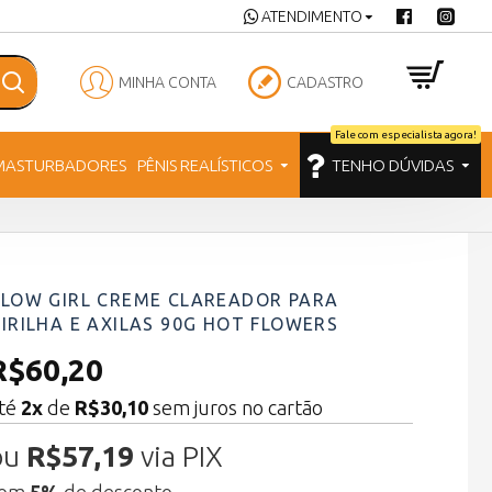
ATENDIMENTO
MINHA CONTA
CADASTRO
Fale com especialista agora!
MASTURBADORES
PÊNIS REALÍSTICOS
TENHO DÚVIDAS
LOW GIRL CREME CLAREADOR PARA
IRILHA E AXILAS 90G HOT FLOWERS
R$60,20
té
2x
de
R$30,10
sem juros no cartão
ou
R$57,19
via PIX