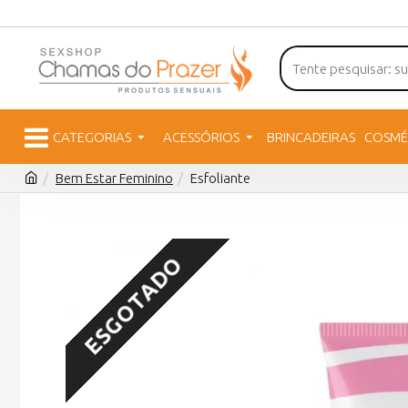
CATEGORIAS
ACESSÓRIOS
BRINCADEIRAS
COSMÉ
Bem Estar Feminino
Esfoliante
ESGOTADO