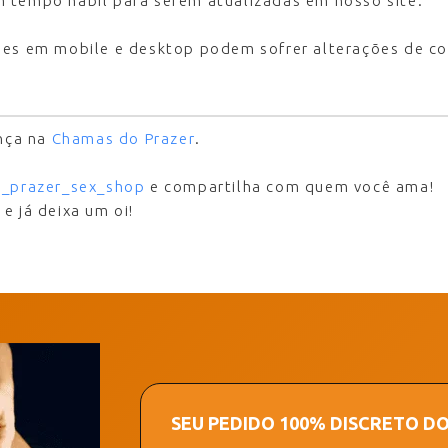
 tempo hábil para serem atualizadas em nosso site.
ões em mobile e desktop podem sofrer alterações de co
ança na
Chamas do Prazer
.
_prazer_sex_shop
e compartilha com quem você ama!
7
e já deixa um oi!
SEU PEDIDO 100% DISCRETO D