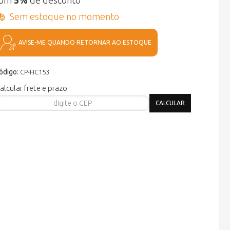
com
5%
de desconto
Sem estoque no momento
AVISE-ME QUANDO RETORNAR AO ESTOQUE
ódigo:
CP-HC153
alcular frete e prazo