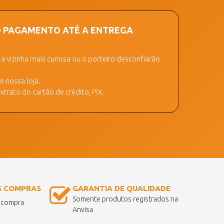
O PAGAMENTO ATÉ A ENTREGA
 vizinha mais curiosa ou o porteiro desconfiarão
 nossa loja.
trato do cartão de crédito, PIX.
S COMPRAS
GARANTIA DE QUALIDADE
Somente produtos registrados na
a compra
Anvisa