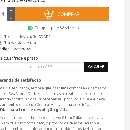
com
5%
de desconto
COMPRAR
Comprar pelo WhatsApp
Troca e devolução GRÁTIS
Transação segura
ódigo:
CP-0028189
alcular frete e prazo
arantia de satisfação
ara sua segurança, sempre que fizer uma compra na Chamas do
razer Sex Shop - Onde suas fantasias se realizam! oferecemos
arantia total que você irá receber seu produto e que ele deve
star dentro das condições apresentadas na descrição.
 Dias para troca e devolução grátis
aso se arrependa da sua compra, você tem 7 dias para devolve-
a. Para que tudo corra bem, o produto deve estar lacrado e
ntacto, dentro da embalagem original. Não é possível aceitar a