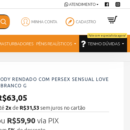
ATENDIMENTO
MINHA CONTA
CADASTRO
Fale com especialista agora!
MASTURBADORES
PÊNIS REALÍSTICOS
TENHO DÚVIDAS
BODY RENDADO COM PERSEX SENSUAL LOVE
 BRANCO G
R$63,05
té
2x
de
R$31,53
sem juros no cartão
ou
R$59,90
via PIX