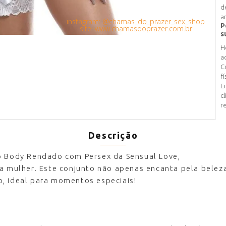
d
a
instagram: @chamas_do_prazer_sex_shop
P
site: www.chamasdoprazer.com.br
s
H
a
C
fí
E
c
r
Descrição
 o Body Rendado com Persex da Sensual Love,
da mulher. Este conjunto não apenas encanta pela belez
, ideal para momentos especiais!