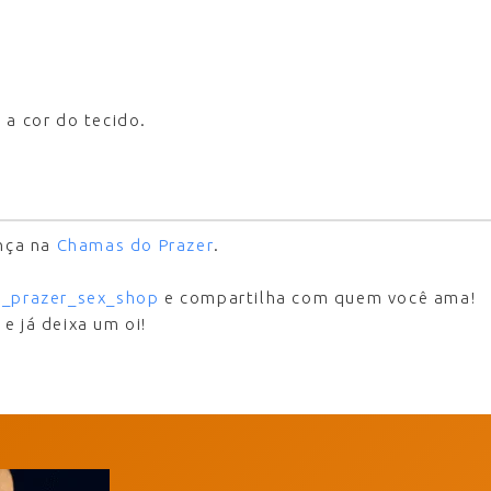
 a cor do tecido.
ança na
Chamas do Prazer
.
_prazer_sex_shop
e compartilha com quem você ama!
7
e já deixa um oi!