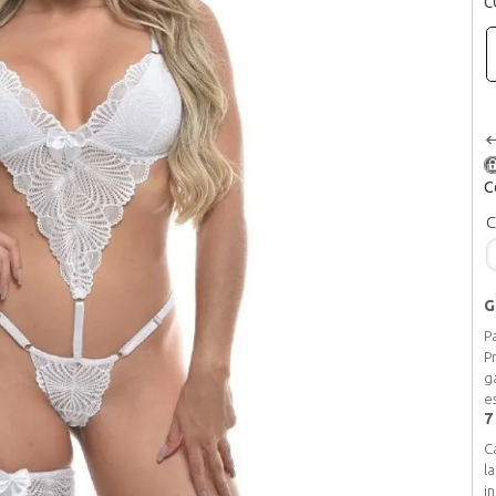
C
C
G
P
P
g
e
7
C
l
i