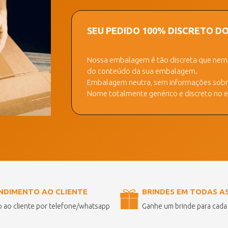
SEU PEDIDO 100% DISCRETO D
Nossa embalagem é tão discreta que nem a
do conteúdo da sua embalagem.
Embalagem neutra, sem informações sobre
Nome totalmente genérico e discreto no ex
NDIMENTO AO CLIENTE
BRINDES EM TODAS A
 ao cliente por telefone/whatsapp
Ganhe um brinde para cad