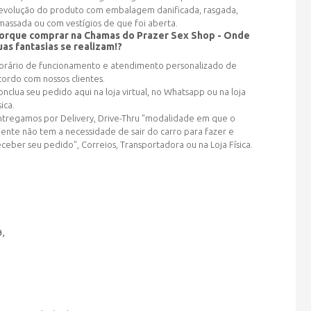
evolução do produto com embalagem danificada, rasgada,
massada ou com vestígios de que foi aberta.
orque comprar na Chamas do Prazer Sex Shop - Onde
uas fantasias se realizam!?
orário de funcionamento e atendimento personalizado de
cordo com nossos clientes.
onclua seu pedido aqui na loja virtual, no Whatsapp ou na loja
sica.
ntregamos por Delivery, Drive-Thru "modalidade em que o
liente não tem a necessidade de sair do carro para fazer e
eceber seu pedido", Correios, Transportadora ou na Loja Física.
a,