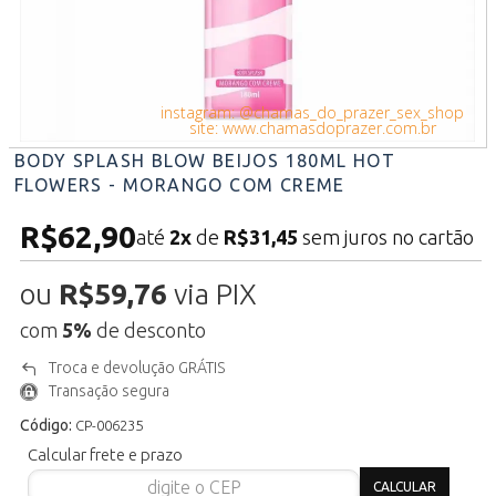
instagram: @chamas_do_prazer_sex_shop
site: www.chamasdoprazer.com.br
BODY SPLASH BLOW BEIJOS 180ML HOT
FLOWERS - MORANGO COM CREME
R$62,90
até
2x
de
R$31,45
sem juros no cartão
ou
R$59,76
via PIX
com
5%
de desconto
Troca e devolução GRÁTIS
Transação segura
Código:
CP-006235
Calcular frete e prazo