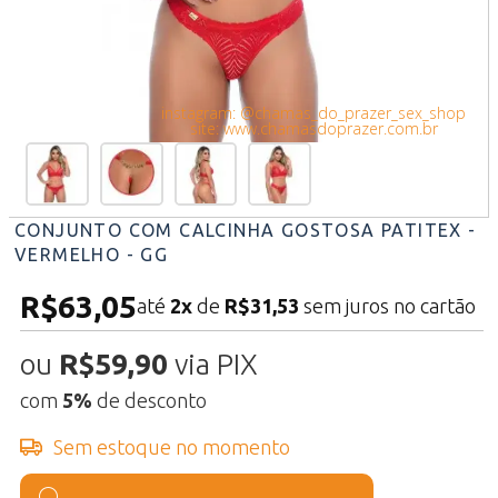
instagram: @chamas_do_prazer_sex_shop
site: www.chamasdoprazer.com.br
CONJUNTO COM CALCINHA GOSTOSA PATITEX -
VERMELHO - GG
R$63,05
até
2x
de
R$31,53
sem juros no cartão
ou
R$59,90
via PIX
com
5%
de desconto
Sem estoque no momento