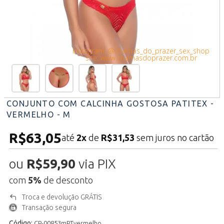
instagram: @chamas_do_prazer_sex_shop
site: www.chamasdoprazer.com.br
CONJUNTO COM CALCINHA GOSTOSA PATITEX -
VERMELHO - M
R$63,05
até
2x
de
R$31,53
sem juros no cartão
ou
R$59,90
via PIX
com
5%
de desconto
Troca e devolução GRÁTIS
Transação segura
Código:
CP-00853mPTvermelho