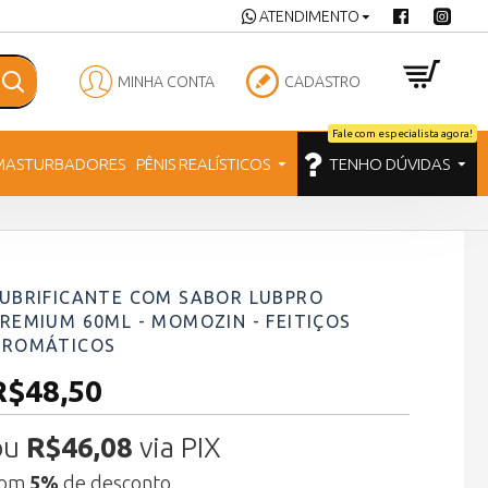
ATENDIMENTO
MINHA CONTA
CADASTRO
Fale com especialista agora!
MASTURBADORES
PÊNIS REALÍSTICOS
TENHO DÚVIDAS
UBRIFICANTE COM SABOR LUBPRO
REMIUM 60ML - MOMOZIN - FEITIÇOS
AROMÁTICOS
R$48,50
ou
R$46,08
via PIX
com
5%
de desconto