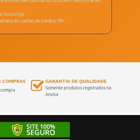
 vizinha mais curiosa ou o porteiro desconfiarão
 nossa loja.
trato do cartão de crédito, PIX.
S COMPRAS
GARANTIA DE QUALIDADE
Somente produtos registrados na
a compra
Anvisa