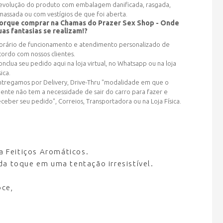
evolução do produto com embalagem danificada, rasgada,
massada ou com vestígios de que foi aberta.
orque comprar na Chamas do Prazer Sex Shop - Onde
uas fantasias se realizam!?
orário de funcionamento e atendimento personalizado de
cordo com nossos clientes.
onclua seu pedido aqui na loja virtual, no Whatsapp ou na loja
sica.
ntregamos por Delivery, Drive-Thru "modalidade em que o
liente não tem a necessidade de sair do carro para fazer e
eceber seu pedido", Correios, Transportadora ou na Loja Física.
a Feitiços Aromáticos.
ada toque em uma tentação irresistível.
oce,