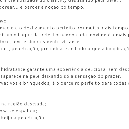
 à cremosidade do chantilly deslizando pela pele...
aborear... e perder a noção do tempo.
ave
 macio e o deslizamento perfeito por muito mais tempo
 imitam o toque da pele, tornando cada movimento mais 
 doce, leve e simplesmente viciante.
 orais, penetração, preliminares e tudo o que a imaginaçã
e hidratante garante uma experiência deliciosa, sem des
esaparece na pele deixando só a sensação do prazer.
vativos e brinquedos, é o parceiro perfeito para todas 
 na região desejada;
osa se espalhar;
 beijo à penetração.