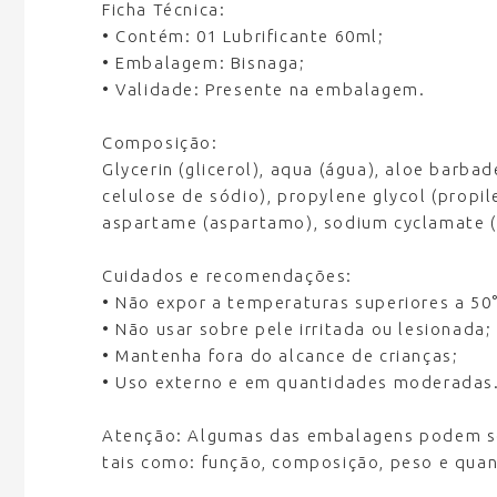
Ficha Técnica:
• Contém:
01 Lubrificante 60ml;
• Embalagem:
Bisnaga;
• Validade:
Presente na embalagem.
Composição:
Glycerin (glicerol), aqua (água), aloe barb
celulose de sódio), propylene glycol (propi
aspartame (aspartamo), sodium cyclamate (c
Cuidados e recomendações:
• Não expor a temperaturas superiores a 50
• Não usar sobre pele irritada ou lesionada;
• Mantenha fora do alcance de crianças;
• Uso externo e em quantidades moderadas
Atenção:
Algumas das embalagens podem sof
tais como: função, composição, peso e quan