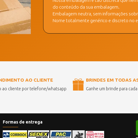
Nossa embalagem é tão discreta que nem a
do conteúdo da sua embalagem.
Embalagem neutra, sem informações sobre
Nome totalmente genérico e discreto no ex
NDIMENTO AO CLIENTE
BRINDES EM TODAS A
 ao cliente por telefone/whatsapp
Ganhe um brinde para cad
Formas de entrega