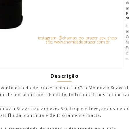
d
a
P
s
H
a
C
instagram: @chamas_do_prazer_sex_shop
site: www.chamasdoprazer.com.br
fí
E
c
r
Descrição
lvente e cheia de prazer com o LubPro Momozin Suave d
bor de morango com chantilly
, feito para transformar c
omozin Suave não aquece. Seu toque é leve, sedoso e d
is fluida, contínua e deliciosamente macia.