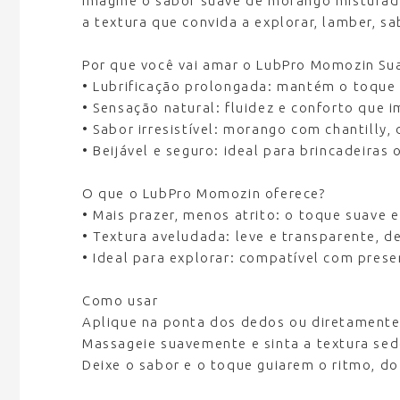
Imagine o sabor suave de morango misturado
a textura que convida a explorar, lamber, s
Por que você vai amar o LubPro Momozin Su
• Lubrificação prolongada: mantém o toque
• Sensação natural: fluidez e conforto que
• Sabor irresistível: morango com chantilly,
• Beijável e seguro: ideal para brincadeiras
O que o LubPro Momozin oferece?
• Mais prazer, menos atrito: o toque suave 
• Textura aveludada: leve e transparente, d
• Ideal para explorar: compatível com preser
Como usar
Aplique na ponta dos dedos ou diretamente
Massageie suavemente e sinta a textura sed
Deixe o sabor e o toque guiarem o ritmo, do