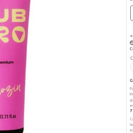
C
C
G
P
P
g
e
7
C
l
i