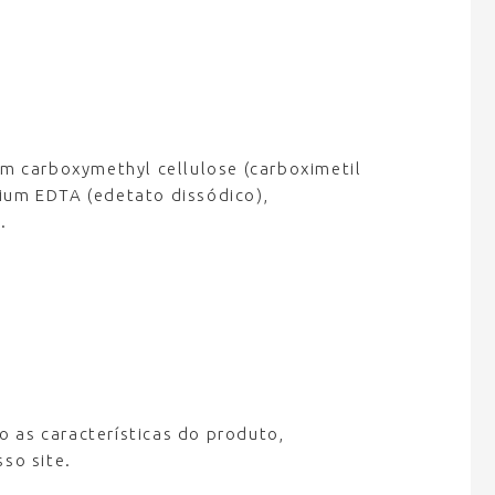
ium carboxymethyl cellulose (carboximetil
dium EDTA (edetato dissódico),
.
 as características do produto,
so site.