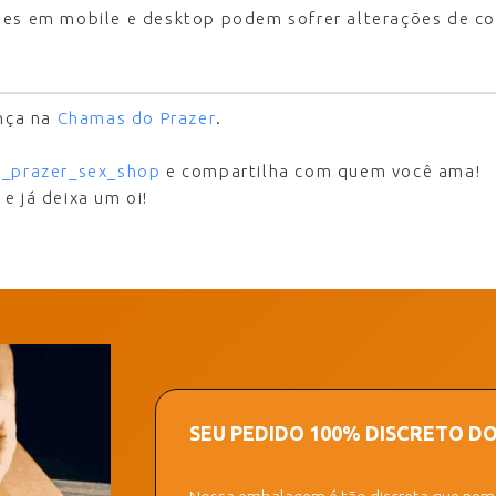
ões em mobile e desktop podem sofrer alterações de co
ança na
Chamas do Prazer
.
_prazer_sex_shop
e compartilha com quem você ama!
7
e já deixa um oi!
SEU PEDIDO 100% DISCRETO D