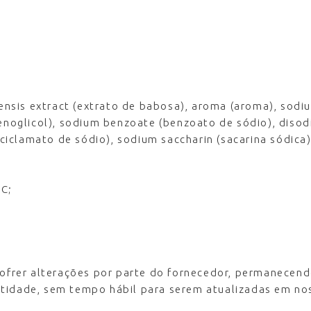
adensis extract (extrato de babosa), aroma (aroma), sod
lenoglicol), sodium benzoate (benzoato de sódio), diso
iclamato de sódio), sodium saccharin (sacarina sódica)
°C;
.
rer alterações por parte do fornecedor, permanecendo
tidade, sem tempo hábil para serem atualizadas em nos