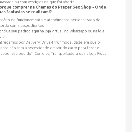
massada ou com vestígios de que foi aberta.
orque comprar na Chamas do Prazer Sex Shop - Onde
uas fantasias se realizam!?
orário de funcionamento e atendimento personalizado de
cordo com nossos clientes.
onclua seu pedido aqui na loja virtual, no Whatsapp ou na loja
sica.
ntregamos por Delivery, Drive-Thru "modalidade em que o
liente não tem a necessidade de sair do carro para fazer e
eceber seu pedido", Correios, Transportadora ou na Loja Física.