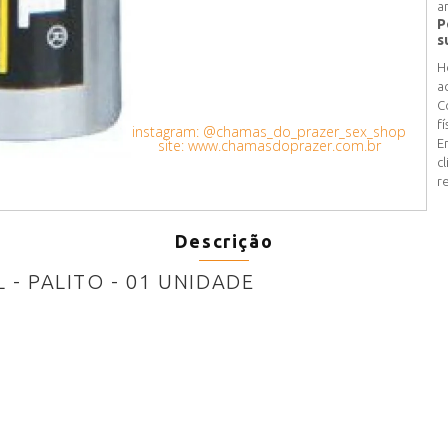
a
P
s
H
a
C
fí
instagram: @chamas_do_prazer_sex_shop
site: www.chamasdoprazer.com.br
E
c
r
Descrição
L - PALITO - 01 UNIDADE