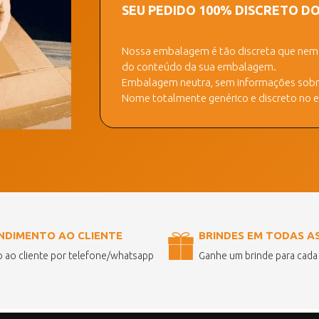
SEU PEDIDO 100% DISCRETO D
Nossa embalagem é tão discreta que nem a
do conteúdo da sua embalagem.
Embalagem neutra, sem informações sobre
Nome totalmente genérico e discreto no ex
NDIMENTO AO CLIENTE
BRINDES EM TODAS A
 ao cliente por telefone/whatsapp
Ganhe um brinde para cad