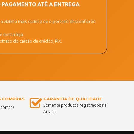
O PAGAMENTO ATÉ A ENTREGA
 vizinha mais curiosa ou o porteiro desconfiarão
 nossa loja.
trato do cartão de crédito, PIX.
S COMPRAS
GARANTIA DE QUALIDADE
Somente produtos registrados na
a compra
Anvisa