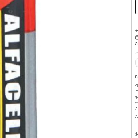
C
C
G
P
P
g
e
7
C
l
i
d