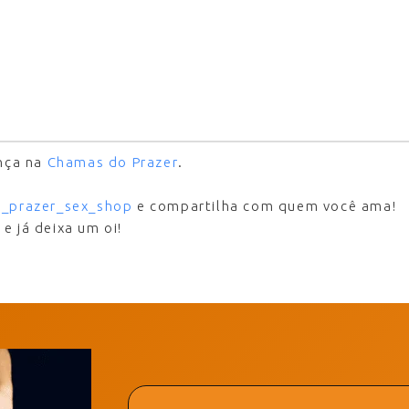
ança na
Chamas do Prazer
.
_prazer_sex_shop
e compartilha com quem você ama!
7
e já deixa um oi!