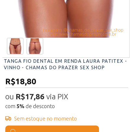
instagram: @chamas_do_prazer_sex_shop
site: www.chamasdoprazer.com.br
TANGA FIO DENTAL EM RENDA LAURA PATITEX -
VINHO - CHAMAS DO PRAZER SEX SHOP
R$18,80
ou
R$17,86
via PIX
com
5%
de desconto
Sem estoque no momento