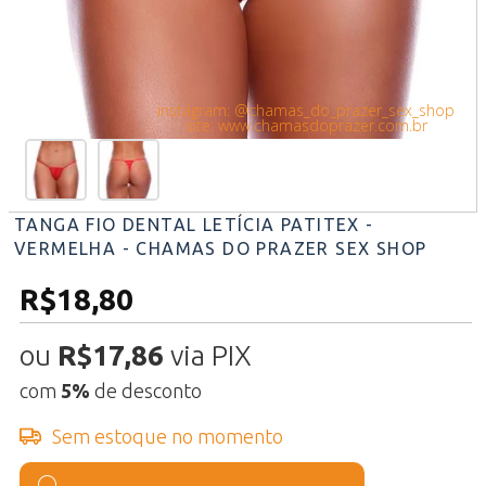
instagram: @chamas_do_prazer_sex_shop
site: www.chamasdoprazer.com.br
TANGA FIO DENTAL LETÍCIA PATITEX -
VERMELHA - CHAMAS DO PRAZER SEX SHOP
R$18,80
ou
R$17,86
via PIX
com
5%
de desconto
Sem estoque no momento