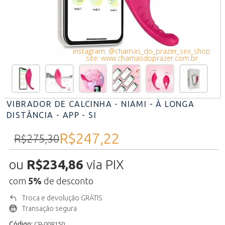
instagram: @chamas_do_prazer_sex_shop
site: www.chamasdoprazer.com.br
VIBRADOR DE CALCINHA - NIAMI - À LONGA
DISTÂNCIA - APP - SI
R$247,22
R$275,30
ou
R$234,86
via PIX
com
5%
de desconto
Troca e devolução GRÁTIS
Transação segura
Código:
CP-008150